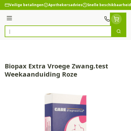
Ga naar de inhoud
Veilige betalingen
Apothekersadvies
Snelle beschikbaarheid
Menu
Zoek
Product, merk, categorie...
Biopax Extra Vroege Zwang.test
Weekaanduiding Roze