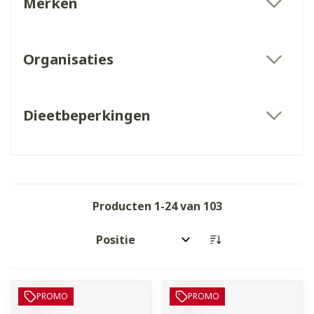
Merken
filter
Organisaties
filter
Dieetbeperkingen
filter
Producten
1
-
24
van
103
Sorteer op:
PROMO
PROMO