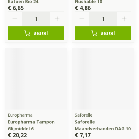
Katoen Bio 24
Flushable 10
€ 6,65
€ 4,86
Aantal
Aantal
Bestel
Bestel
Europharma
Saforelle
Europharma Tampon
Saforelle
Glijmiddel 6
Maandverbanden DAG 10
€ 20,22
€ 7,17