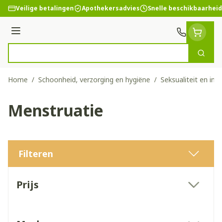
Ga naar de inhoud
Veilige betalingen
Apothekersadvies
Snelle beschikbaarheid
Menu
Zoek
Product, merk, categorie...
Home
/
Schoonheid, verzorging en hygiëne
/
Seksualiteit en int
Menstruatie
Filteren
Doorgaan naar productlijst
Prijs
filter