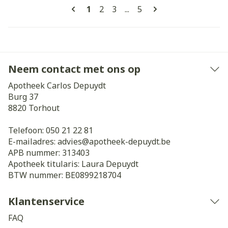
Pagina's
U lees momenteel pagina
Pagina
Pagina
Pagina
1
2
3
...
5
Neem contact met ons op
Apotheek Carlos Depuydt
Burg 37
8820
Torhout
Telefoon:
050 21 22 81
E-mailadres:
advies@
apotheek-depuydt.be
APB nummer:
313403
Apotheek titularis:
Laura Depuydt
BTW nummer:
BE0899218704
Klantenservice
FAQ