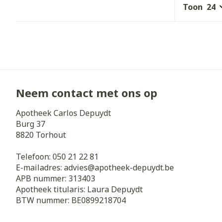
Toon
Haar
Gezichtsverz
Pillendozen e
Pigmentstoorn
accessoires
Gevoelige huid
geïrriteerde h
Gemengde hui
Neem contact met ons op
Doffe huid
Apotheek Carlos Depuydt
Toon meer
Burg 37
8820
Torhout
Telefoon:
050 21 22 81
Snurken
E-mailadres:
advies@
apotheek-depuydt.be
APB nummer:
313403
Apotheek titularis:
Laura Depuydt
BTW nummer:
BE0899218704