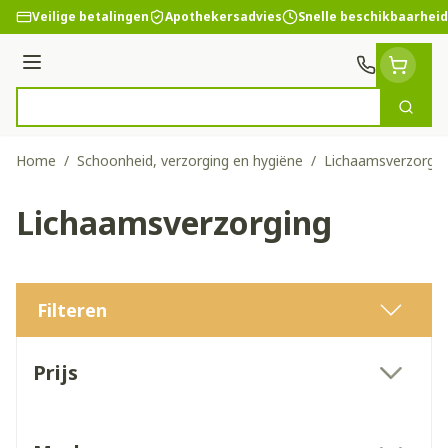
Ga naar de inhoud
Veilige betalingen
Apothekersadvies
Snelle beschikbaarheid
Menu
Zoek
Product, merk, categorie...
Home
/
Schoonheid, verzorging en hygiëne
/
Lichaamsverzorgin
Lichaamsverzorging
Filteren
Doorgaan naar productlijst
Prijs
filter