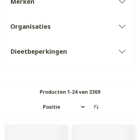
Merken
filter
Organisaties
filter
Dieetbeperkingen
filter
Producten
1
-
24
van
3369
Sorteer op: