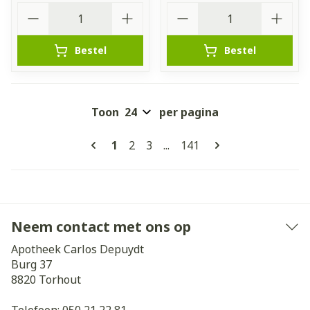
Aantal
Aantal
Bestel
Bestel
Toon
per pagina
Pagina's
U lees momenteel pagina
Pagina
Pagina
Pagina
1
2
3
...
141
Neem contact met ons op
Apotheek Carlos Depuydt
Burg 37
8820
Torhout