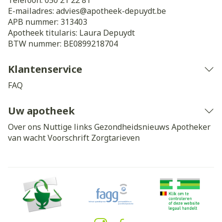
Telefoon:
050 21 22 81
E-mailadres:
advies@
apotheek-depuydt.be
APB nummer:
313403
Apotheek titularis:
Laura Depuydt
BTW nummer:
BE0899218704
Klantenservice
FAQ
Uw apotheek
Over ons
Nuttige links
Gezondheidsnieuws
Apotheker
van wacht
Voorschrift
Zorgtarieven