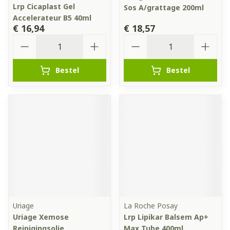
Lrp Cicaplast Gel
Sos A/grattage 200ml
Accelerateur B5 40ml
€ 16,94
€ 18,57
Aantal
Aantal
Bestel
Bestel
Uriage
La Roche Posay
Uriage Xemose
Lrp Lipikar Balsem Ap+
Reinigingsolie
Max Tube 400ml