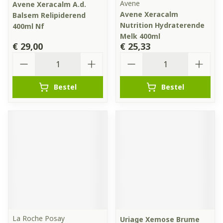
Avene
Avene Xeracalm A.d.
Avene Xeracalm
Balsem Relipiderend
Nutrition Hydraterende
400ml Nf
Melk 400ml
€ 29,00
€ 25,33
Aantal
Aantal
Bestel
Bestel
La Roche Posay
Uriage Xemose Brume