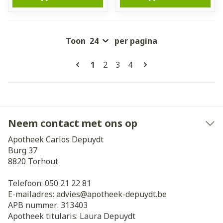
Toon
per pagina
Pagina's
U lees momenteel pagina
Pagina
Pagina
Pagina
1
2
3
4
Neem contact met ons op
Apotheek Carlos Depuydt
Burg 37
8820
Torhout
Telefoon:
050 21 22 81
E-mailadres:
advies@
apotheek-depuydt.be
APB nummer:
313403
Apotheek titularis:
Laura Depuydt