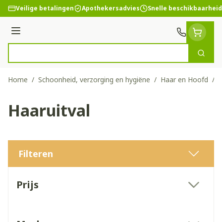
Ga naar de inhoud
Veilige betalingen
Apothekersadvies
Snelle beschikbaarheid
Menu
Zoek
Product, merk, categorie...
Home
/
Schoonheid, verzorging en hygiëne
/
Haar en Hoofd
/
H
Haaruitval
Filteren
Doorgaan naar productlijst
Prijs
filter