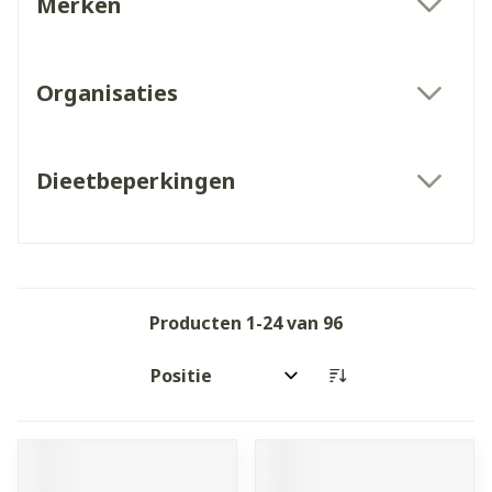
Merken
filter
Organisaties
filter
Dieetbeperkingen
filter
Producten
1
-
24
van
96
Sorteer op: