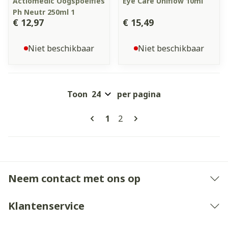
Actiomedic Oogspoelfles
Eye Care Uniflow 10ml
Ph Neutr 250ml 1
€ 12,97
€ 15,49
Niet beschikbaar
Niet beschikbaar
Toon
per pagina
Pagina's
U lees momenteel pagina
Pagina
1
2
Neem contact met ons op
Klantenservice