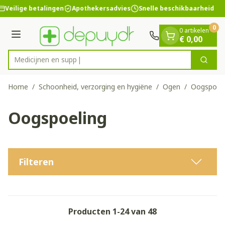
Dia 1 van 1
Ga naar de inhoud
Veilige betalingen
Apothekersadvies
Snelle beschikbaarheid
0
0 artikelen
Menu
€ 0,00
Zoek
Product, merk, categorie...
Home
/
Schoonheid, verzorging en hygiëne
/
Ogen
/
Oogspoeli
Oogspoeling
Filteren
Producten
1
-
24
van
48