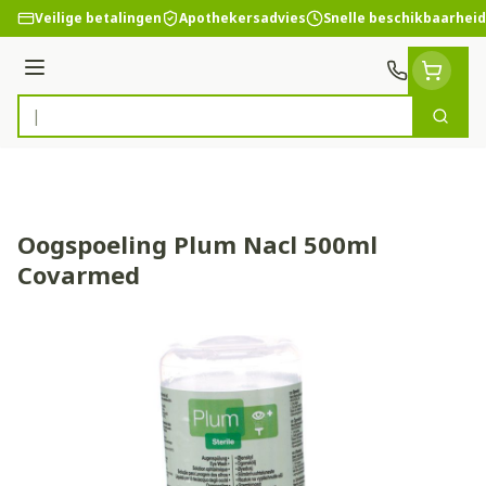
Ga naar de inhoud
Veilige betalingen
Apothekersadvies
Snelle beschikbaarheid
Menu
Zoek
Product, merk, categorie...
Oogspoeling Plum Nacl 500ml
Covarmed