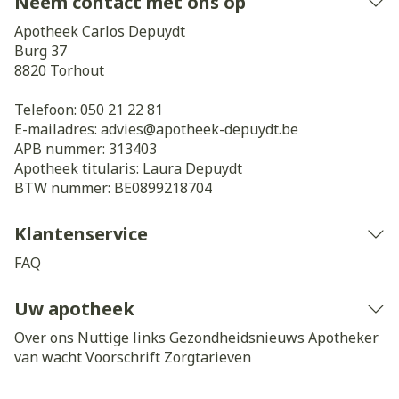
Neem contact met ons op
Apotheek Carlos Depuydt
Burg 37
8820
Torhout
Telefoon:
050 21 22 81
E-mailadres:
advies@
apotheek-depuydt.be
APB nummer:
313403
Apotheek titularis:
Laura Depuydt
BTW nummer:
BE0899218704
Klantenservice
FAQ
Uw apotheek
Over ons
Nuttige links
Gezondheidsnieuws
Apotheker
van wacht
Voorschrift
Zorgtarieven