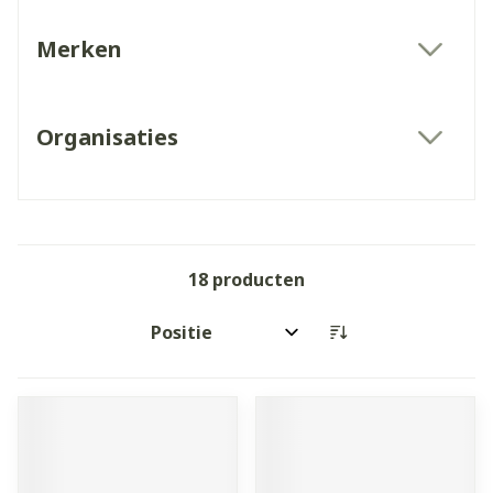
Merken
filter
Organisaties
filter
18
producten
Sorteer op: