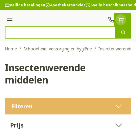
Ga naar de inhoud
Veilige betalingen
Apothekersadvies
Snelle beschikbaarheid
Menu
Zoek
Product, merk, categorie...
Home
/
Schoonheid, verzorging en hygiëne
/
Insectenwerende 
Insectenwerende
middelen
Filteren
Doorgaan naar productlijst
Prijs
filter