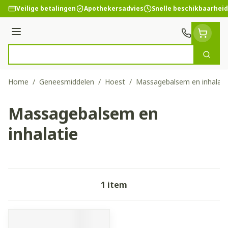
Ga naar de inhoud
Veilige betalingen
Apothekersadvies
Snelle beschikbaarheid
Menu
Zoek
Product, merk, categorie...
Home
/
Geneesmiddelen
/
Hoest
/
Massagebalsem en inhalati
Massagebalsem en
inhalatie
1
item