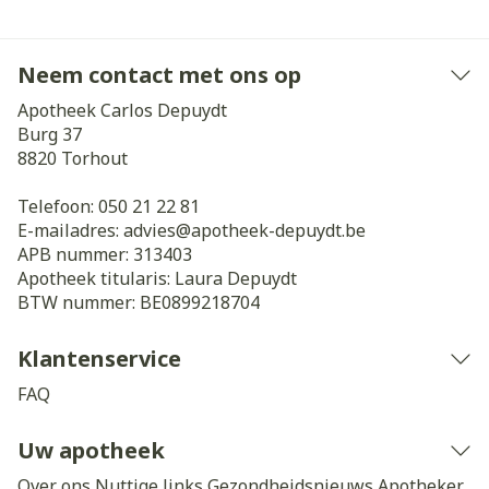
Neem contact met ons op
Apotheek Carlos Depuydt
Burg 37
8820
Torhout
Telefoon:
050 21 22 81
E-mailadres:
advies@
apotheek-depuydt.be
APB nummer:
313403
Apotheek titularis:
Laura Depuydt
BTW nummer:
BE0899218704
Klantenservice
FAQ
Uw apotheek
Over ons
Nuttige links
Gezondheidsnieuws
Apotheker