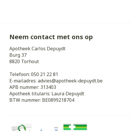
Zuurstof
Eelt
Eksteroog - li
Ademhalingss
Toon meer
Neem contact met ons op
Spieren en g
Apotheek Carlos Depuydt
Specifiek vo
Burg 37
Naalden en s
8820
Torhout
Lichaamsverzo
Infecties
Spuiten
Deodorant
Telefoon:
050 21 22 81
Oplossing voor
E-mailadres:
advies@
apotheek-depuydt.be
Gezichtsverzo
APB nummer:
313403
Naalden
Luizen
Apotheek titularis:
Laura Depuydt
BTW nummer:
BE0899218704
Naalden voor 
- pennaalden
Diagnostica
Toon meer