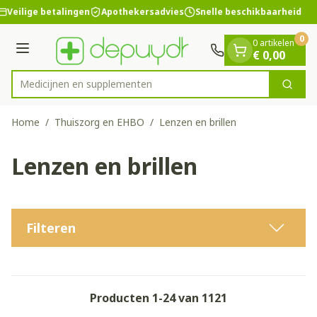
Dia 1 van 1
Ga naar de inhoud
Veilige betalingen
Apothekersadvies
Snelle beschikbaarheid
0
0 artikelen
Menu
€ 0,00
Medicijn
Zoek
Product, merk, categorie...
Home
/
Thuiszorg en EHBO
/
Lenzen en brillen
Lenzen en brillen
Filteren
Producten
1
-
24
van
1121