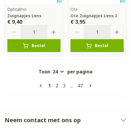
Ophtalmo
Ote
Zuignapjes Lens
Ote Zuignapjes Lens 3
€ 9,40
€ 3,95
Aantal
Aantal
Bestel
Bestel
Toon
per pagina
Pagina's
U lees momenteel pagina
Pagina
Pagina
Pagina
1
2
3
...
47
Neem contact met ons op