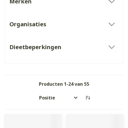
Merken
filter
Organisaties
filter
Dieetbeperkingen
filter
Producten
1
-
24
van
55
Sorteer op: