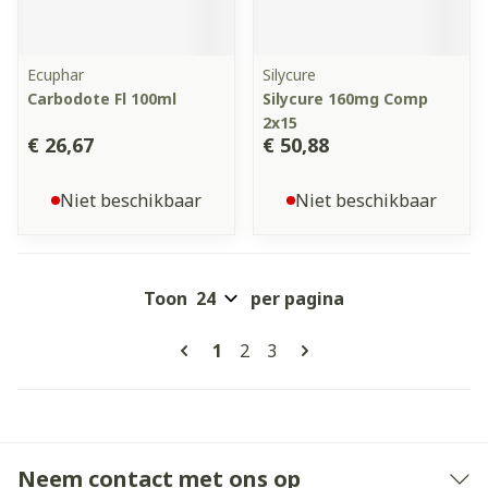
Ecuphar
Silycure
Carbodote Fl 100ml
Silycure 160mg Comp
2x15
€ 26,67
€ 50,88
Niet beschikbaar
Niet beschikbaar
Toon
per pagina
Pagina's
U lees momenteel pagina
Pagina
Pagina
1
2
3
Neem contact met ons op