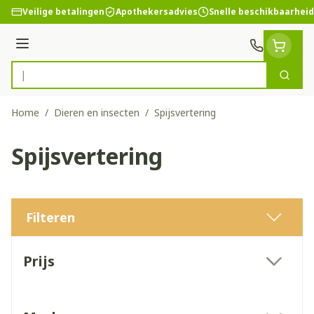
Ga naar de inhoud
Veilige betalingen
Apothekersadvies
Snelle beschikbaarheid
Menu
Zoek
Product, merk, categorie...
Home
/
Dieren en insecten
/
Spijsvertering
Spijsvertering
Filteren
Doorgaan naar productlijst
Prijs
filter