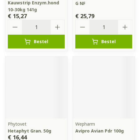
Kauwstrip Enzym.hond
G NF
10-30kg 141g
€ 15,27
€ 25,79
Aantal
Aantal
Bestel
Bestel
Phytovet
Wepharm
Hetaphyt Gran. 50g
Avipro Avian Pdr 100g
€ 16,44