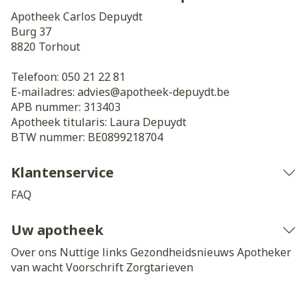
Apotheek Carlos Depuydt
Burg 37
8820
Torhout
Telefoon:
050 21 22 81
E-mailadres:
advies@
apotheek-depuydt.be
APB nummer:
313403
Apotheek titularis:
Laura Depuydt
BTW nummer:
BE0899218704
Klantenservice
FAQ
Uw apotheek
Over ons
Nuttige links
Gezondheidsnieuws
Apotheker
van wacht
Voorschrift
Zorgtarieven