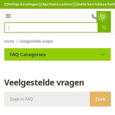
Ga naar de inhoud
Veilige betalingen
Apothekersadvies
Snelle beschikbaarheid
Menu
Zoek
Product, merk, categorie...
Home
/
Veelgestelde vragen
FAQ Categories
Veelgestelde vragen
Zoek
Zoek