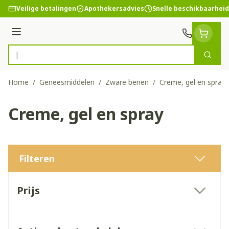
Ga naar de inhoud
Veilige betalingen
Apothekersadvies
Snelle beschikbaarheid
Menu
Zoek
Product, merk, categorie...
Home
/
Geneesmiddelen
/
Zware benen
/
Creme, gel en spray
Creme, gel en spray
Filteren
Doorgaan naar productlijst
Prijs
filter