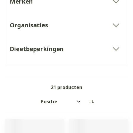
Merken
filter
Organisaties
filter
Dieetbeperkingen
filter
21
producten
Sorteer op: