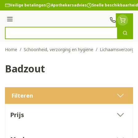
Ga naar de inhoud
Veilige betalingen
Apothekersadvies
Snelle beschikbaarheid
Menu
Zoek
Product, merk, categorie...
Home
/
Schoonheid, verzorging en hygiëne
/
Lichaamsverzorgin
Badzout
Filteren
Doorgaan naar productlijst
Prijs
filter