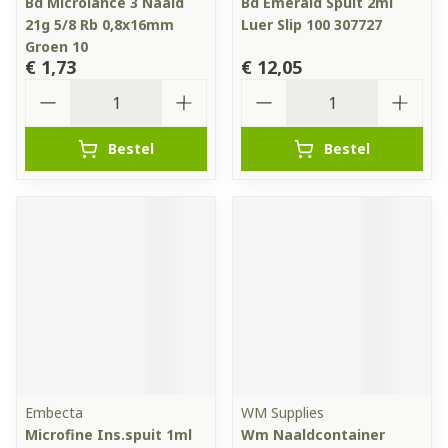
Bd Microlance 3 Naald
Bd Emerald Spuit 2ml
21g 5/8 Rb 0,8x16mm
Luer Slip 100 307727
Groen 10
€ 1,73
€ 12,05
Aantal
Aantal
Bestel
Bestel
Embecta
WM Supplies
Microfine Ins.spuit 1ml
Wm Naaldcontainer