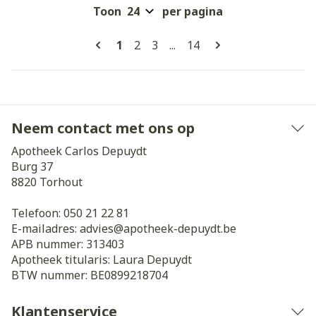
Toon
per pagina
Pagina's
U lees momenteel pagina
Pagina
Pagina
Pagina
1
2
3
...
14
Neem contact met ons op
Apotheek Carlos Depuydt
Burg 37
8820
Torhout
Telefoon:
050 21 22 81
E-mailadres:
advies@
apotheek-depuydt.be
APB nummer:
313403
Apotheek titularis:
Laura Depuydt
BTW nummer:
BE0899218704
Klantenservice