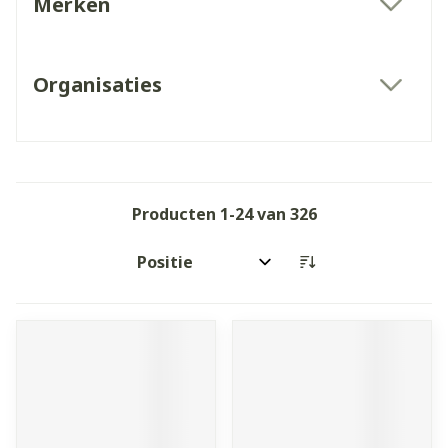
Merken
filter
Organisaties
filter
Producten
1
-
24
van
326
Sorteer op: