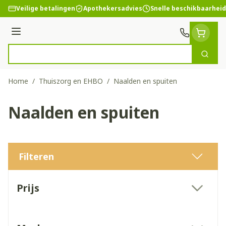
Ga naar de inhoud
Veilige betalingen
Apothekersadvies
Snelle beschikbaarheid
Menu
Zoek
Product, merk, categorie...
Home
/
Thuiszorg en EHBO
/
Naalden en spuiten
Naalden en spuiten
Filteren
Doorgaan naar productlijst
Prijs
filter