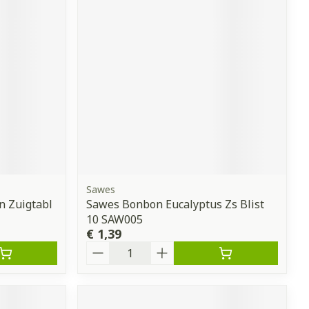
erende
Parfums en
geurproducten
Sawes
n Zuigtabl
Sawes Bonbon Eucalyptus Zs Blist
CBD
10 SAW005
€ 1,39
Aantal