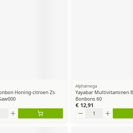
Alphamega
onbon Honing-citroen Zs
Yayabar Multivitaminen B
 Saw000
Bonbons 60
€ 12,91
Aantal