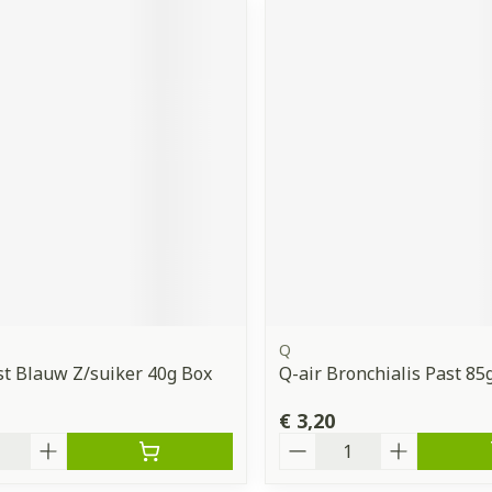
Q
st Blauw Z/suiker 40g Box
Q-air Bronchialis Past 85
€ 3,20
Aantal