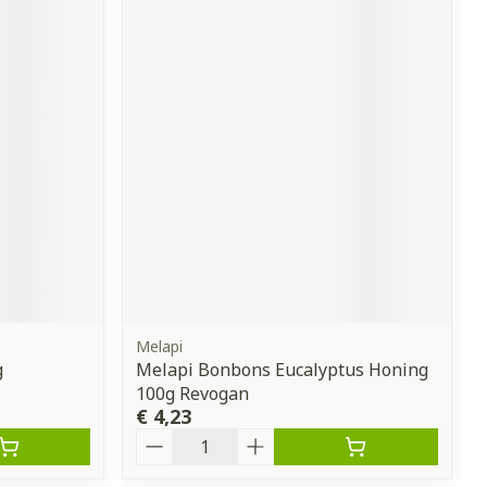
Melapi
g
Melapi Bonbons Eucalyptus Honing
100g Revogan
€ 4,23
Aantal