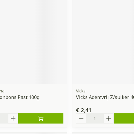
rma
Vicks
onbons Past 100g
Vicks Ademvrij Z/suiker 
€ 2,41
Aantal