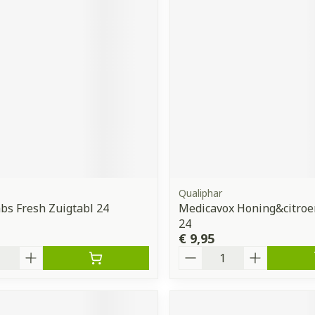
orging
Supplementen
Insectenw
middelen
n
Mondmaskers
issen
 -
uid
d
Qualiphar
s Fresh Zuigtabl 24
Medicavox Honing&citroe
Zelfbruiner
Scheren
24
€ 9,95
Aantal