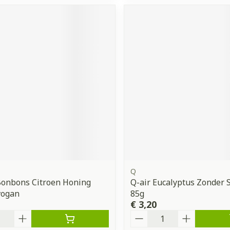
Q
Bonbons Citroen Honing
Q-air Eucalyptus Zonder 
vogan
85g
€ 3,20
Aantal