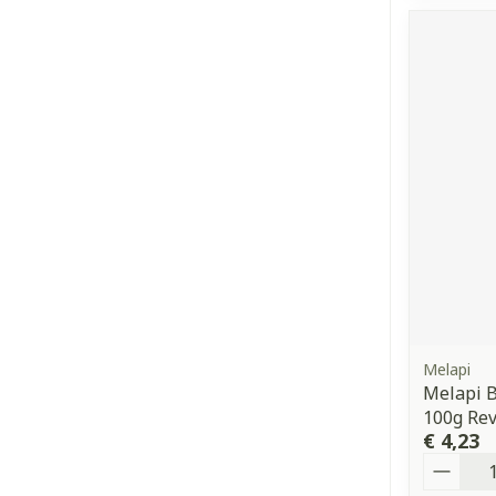
Melapi
Melapi 
100g Re
€ 4,23
Aantal