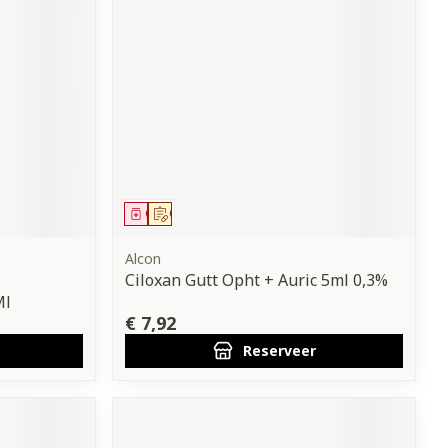
Geneesmiddel
Op voorschrift
Alcon
Ciloxan Gutt Opht + Auric 5ml 0,3%
Ml
€ 7,92
Reserveer