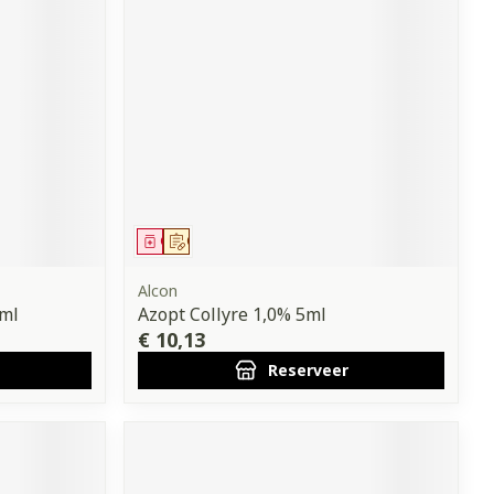
Geneesmiddel
Op voorschrift
Alcon
5ml
Azopt Collyre 1,0% 5ml
€ 10,13
Reserveer