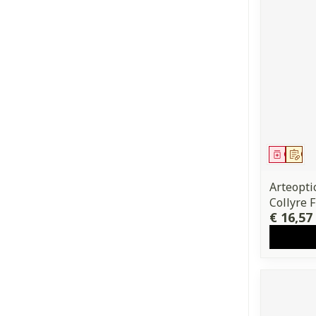
Genees
Op 
Arteopti
Collyre F
€ 16,57