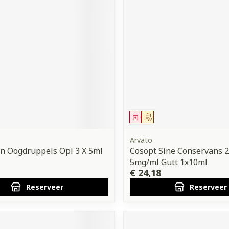
middel
voorschrift
Geneesmiddel
Op voorschrift
Arvato
n Oogdruppels Opl 3 X 5ml
Cosopt Sine Conservans 
5mg/ml Gutt 1x10ml
€ 24,18
Reserveer
Reserveer