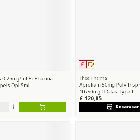
middel
Geneesmiddel
Op voorschrift
k 0,25mg/ml Pi Pharma
Thea Pharma
Aprokam 50mg Pulv Insp 
pels Opl 5ml
10x50mg Fl Glas Type I
€ 120,85
Reserveer