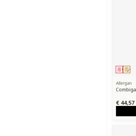
Genees
Op 
Allergan
Combiga
€ 44,57