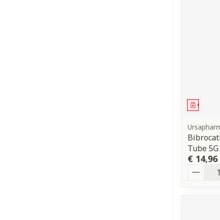
Genees
Ursaphar
Bibrocat
Tube 5G
€ 14,96
Aantal