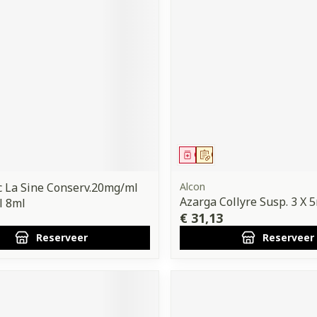
middel
voorschrift
Geneesmiddel
Op voorschrift
c La Sine Conserv.20mg/ml
Alcon
Azarga Collyre Susp. 3 X 
l 8ml
€ 31,13
Reserveer
Reserveer