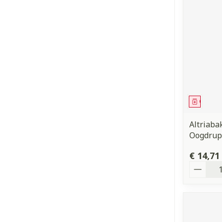
Genees
Altriaba
Oogdrup
€ 14,71
Aantal