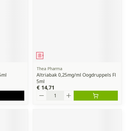
erende
Parfums en
geurproducten
Geneesmiddel
Thea Pharma
5ml
Altriabak 0,25mg/ml Oogdruppels Fl
5ml
€ 14,71
CBD
Aantal