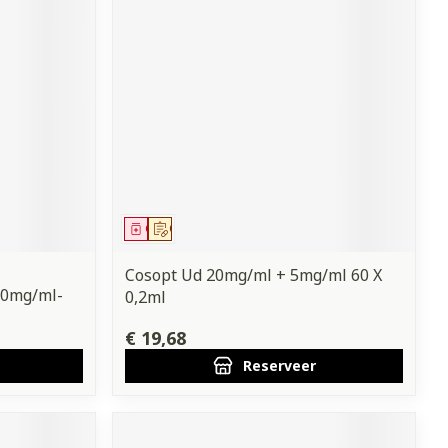
Geneesmiddel
Op voorschrift
Cosopt Ud 20mg/ml + 5mg/ml 60 X
20mg/ml-
0,2ml
€ 19,68
Reserveer