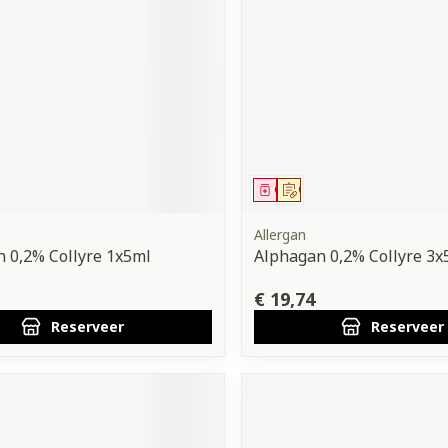
orging
Supplementen
Insectenw
middelen
n
Mondmaskers
issen
 -
uid
d
middel
voorschrift
Geneesmiddel
Op voorschrift
Allergan
 0,2% Collyre 1x5ml
Alphagan 0,2% Collyre 3x
€ 19,74
Zelfbruiner
Scheren
Reserveer
Reserveer