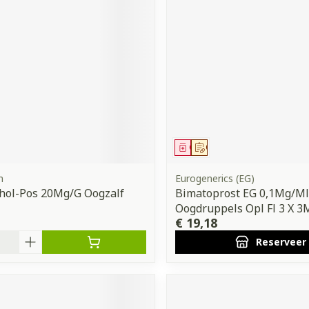
middel
Geneesmiddel
Op voorschrift
m
Eurogenerics (EG)
hol-Pos 20Mg/G Oogzalf
Bimatoprost EG 0,1Mg/Ml
Oogdruppels Opl Fl 3 X 3
€ 19,18
Reserveer