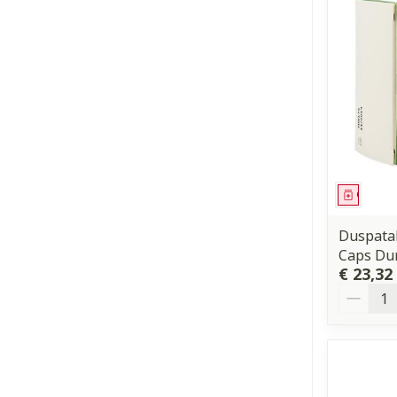
Genees
Duspata
Caps Dur
€ 23,32
Aantal