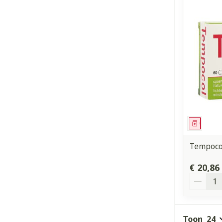
Genees
Tempoco
€ 20,86
Aantal
Toon