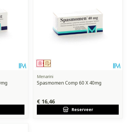
Geneesmiddel
Op voorschrift
Menarini
0mg
Spasmomen Comp 60 X 40mg
€ 16,46
Reserveer