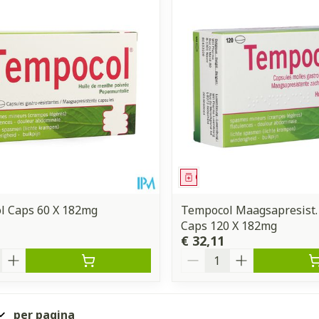
middel
Geneesmiddel
l Caps 60 X 182mg
Tempocol Maagsapresist.
Caps 120 X 182mg
€ 32,11
Aantal
per pagina