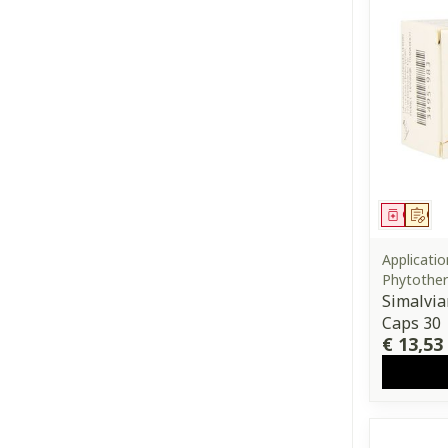
Genees
Op 
Applicati
Phytother
Simalvi
Caps 30
€ 13,53