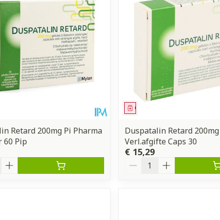
middel
Geneesmiddel
lin Retard 200mg Pi Pharma
Duspatalin Retard 200mg
 60 Pip
Verl.afgifte Caps 30
€ 15,29
Aantal