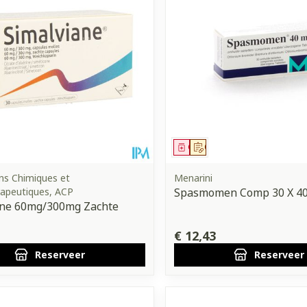
middel
voorschrift
Geneesmiddel
Op voorschrift
ons Chimiques et
Menarini
apeutiques, ACP
Spasmomen Comp 30 X 4
ane 60mg/300mg Zachte
€ 12,43
Reserveer
Reserveer