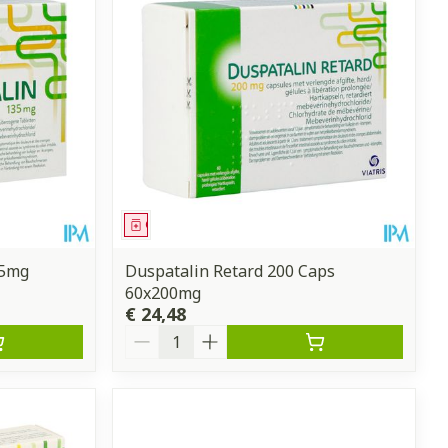
et
geneesmiddelen
erende
Parfums en
geurproducten
Geneesmiddel
35mg
Duspatalin Retard 200 Caps
60x200mg
€ 24,48
Aantal
CBD