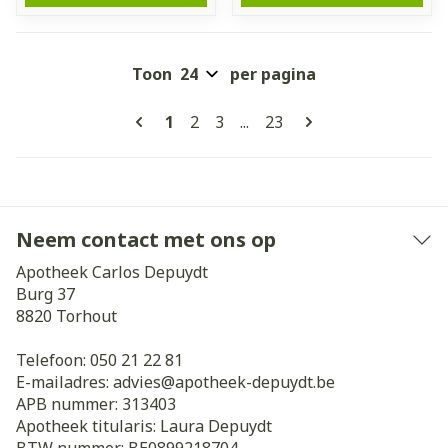
Toon
per pagina
Pagina's
U lees momenteel pagina
Pagina
Pagina
Pagina
1
2
3
...
23
Neem contact met ons op
Apotheek Carlos Depuydt
Burg 37
8820
Torhout
Telefoon:
050 21 22 81
E-mailadres:
advies@
apotheek-depuydt.be
APB nummer:
313403
Apotheek titularis:
Laura Depuydt