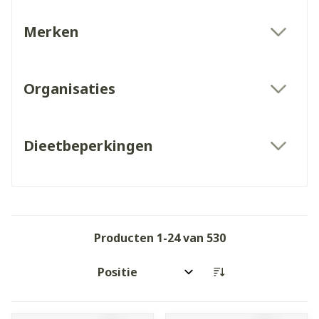
Merken
filter
Organisaties
filter
Dieetbeperkingen
filter
Producten
1
-
24
van
530
Sorteer op: