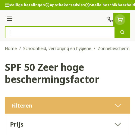
Ga naar de inhoud
Veilige betalingen
Apothekersadvies
Snelle beschikbaarheid
Menu
Zoek
Product, merk, categorie...
Home
/
Schoonheid, verzorging en hygiëne
/
Zonnebeschermin
SPF 50 Zeer hoge
beschermingsfactor
Filteren
Doorgaan naar productlijst
Prijs
filter