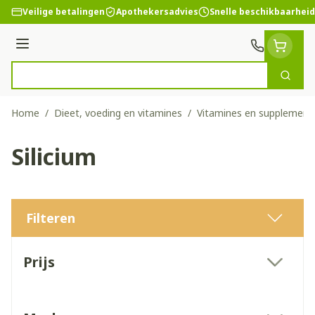
Ga naar de inhoud
Veilige betalingen
Apothekersadvies
Snelle beschikbaarheid
Menu
Zoek
Product, merk, categorie...
Home
/
Dieet, voeding en vitamines
/
Vitamines en supplement
Silicium
Filteren
Doorgaan naar productlijst
Prijs
filter