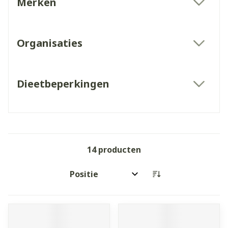
Merken
filter
Organisaties
filter
Dieetbeperkingen
filter
14
producten
Sorteer op: