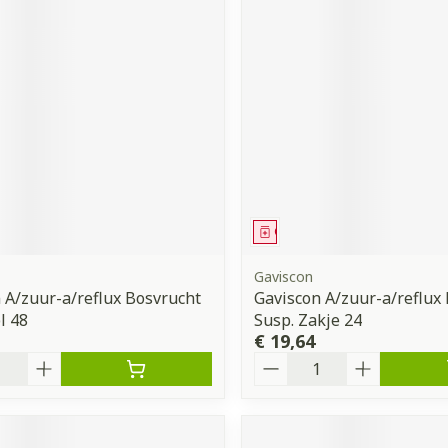
middel
Geneesmiddel
Gaviscon
 A/zuur-a/reflux Bosvrucht
Gaviscon A/zuur-a/reflux
l 48
Susp. Zakje 24
€ 19,64
Aantal