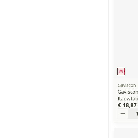
Genees
Gaviscon
Gaviscon
Kauwtab
€ 18,87
Aantal