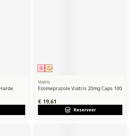
Geneesmiddel
Op voorschrift
Viatris
 Harde
Esomeprazole Viatris 20mg Caps 100
€ 19,61
Reserveer