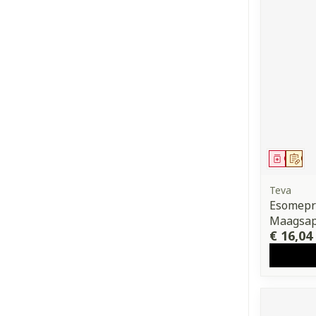
Genees
Op 
Teva
Esomepr
Maagsap
€ 16,04