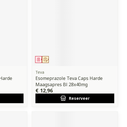
erende
Parfums en
geurproducten
Geneesmiddel
Op voorschrift
Teva
 Harde
Esomeprazole Teva Caps Harde
Maagsapres Bl 28x40mg
CBD
€ 12,96
Reserveer