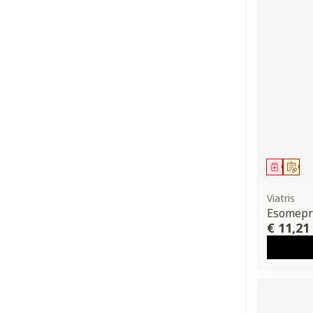
Genees
Op 
Viatris
Esomepra
€ 11,21