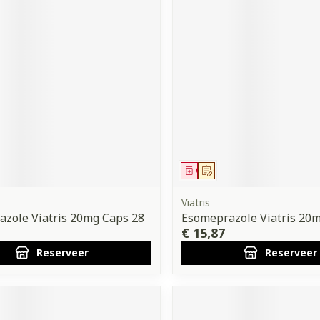
middel
voorschrift
Geneesmiddel
Op voorschrift
Viatris
zole Viatris 20mg Caps 28
Esomeprazole Viatris 20
€ 15,87
Reserveer
Reserveer