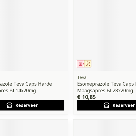
orging
Supplementen
Insectenw
middelen
n
Mondmaskers
issen
 -
uid
d
middel
voorschrift
Geneesmiddel
Op voorschrift
Teva
azole Teva Caps Harde
Esomeprazole Teva Caps
res Bl 14x20mg
Maagsapres Bl 28x20mg
Zelfbruiner
Scheren
€ 10,85
Reserveer
Reserveer