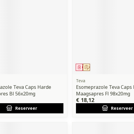
middel
voorschrift
Geneesmiddel
Op voorschrift
Teva
azole Teva Caps Harde
Esomeprazole Teva Caps
res Bl 56x20mg
Maagsapres Fl 98x20mg
€ 18,12
Reserveer
Reserveer