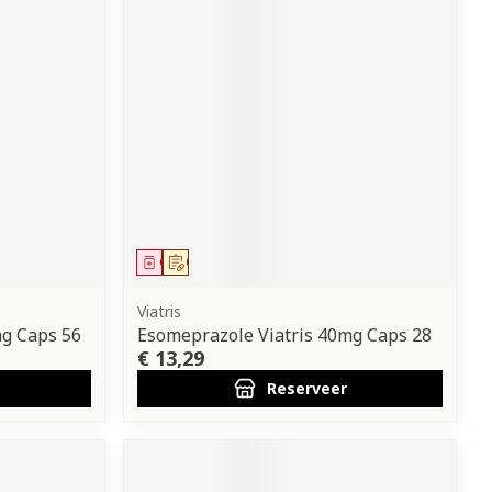
Geneesmiddel
Op voorschrift
Viatris
mg Caps 56
Esomeprazole Viatris 40mg Caps 28
€ 13,29
Reserveer