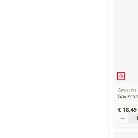
Genees
Gaviscon
Gaviscon
€ 18,49
Aantal