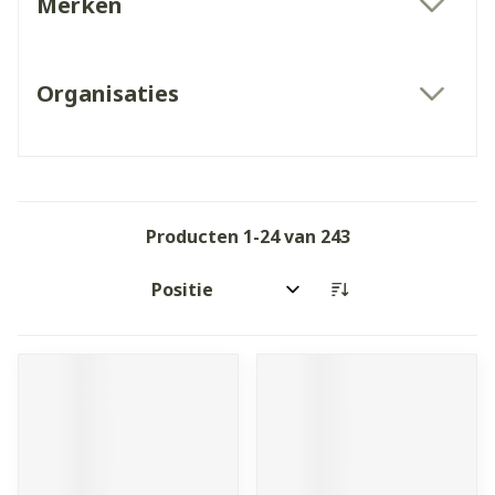
Merken
filter
Organisaties
filter
Producten
1
-
24
van
243
Sorteer op: