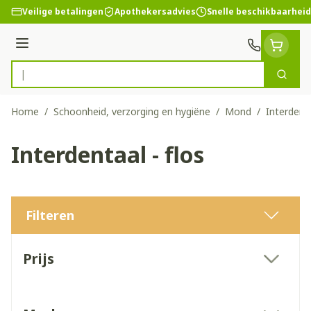
Ga naar de inhoud
Veilige betalingen
Apothekersadvies
Snelle beschikbaarheid
Menu
Zoek
Product, merk, categorie...
Home
/
Schoonheid, verzorging en hygiëne
/
Mond
/
Interdenta
Interdentaal - flos
Filteren
Doorgaan naar productlijst
Prijs
filter