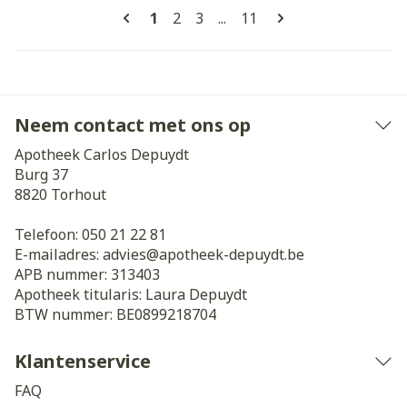
Pagina's
U lees momenteel pagina
Pagina
Pagina
Pagina
1
2
3
...
11
Neem contact met ons op
Apotheek Carlos Depuydt
Burg 37
8820
Torhout
Telefoon:
050 21 22 81
E-mailadres:
advies@
apotheek-depuydt.be
APB nummer:
313403
Apotheek titularis:
Laura Depuydt
BTW nummer:
BE0899218704
Klantenservice
FAQ