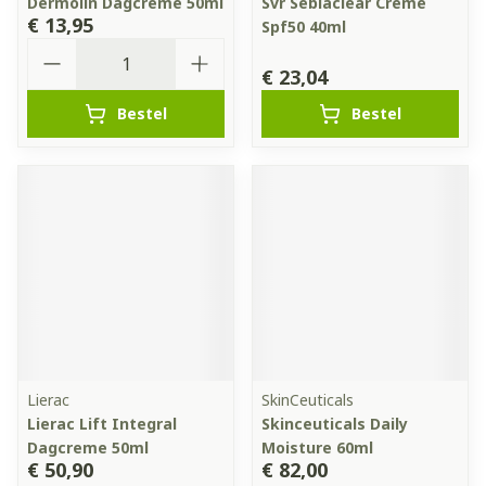
Dermolin Dagcreme 50ml
Svr Sebiaclear Creme
€ 13,95
Spf50 40ml
Aantal
€ 23,04
Bestel
Bestel
Lierac
SkinCeuticals
Lierac Lift Integral
Skinceuticals Daily
Dagcreme 50ml
Moisture 60ml
€ 50,90
€ 82,00