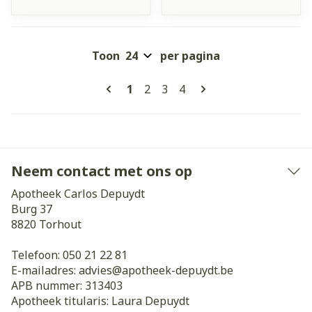
Toon
per pagina
Pagina's
U lees momenteel pagina
Pagina
Pagina
Pagina
1
2
3
4
Neem contact met ons op
Apotheek Carlos Depuydt
Burg 37
8820
Torhout
Telefoon:
050 21 22 81
E-mailadres:
advies@
apotheek-depuydt.be
APB nummer:
313403
Apotheek titularis:
Laura Depuydt