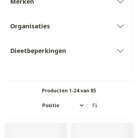
Merken
filter
Organisaties
filter
Dieetbeperkingen
filter
Producten
1
-
24
van
85
Sorteer op: