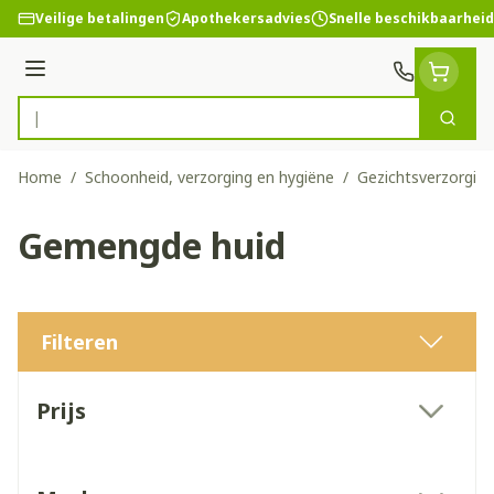
Ga naar de inhoud
Veilige betalingen
Apothekersadvies
Snelle beschikbaarheid
Menu
Zoek
Product, merk, categorie...
Home
/
Schoonheid, verzorging en hygiëne
/
Gezichtsverzorging
Gemengde huid
Filteren
Doorgaan naar productlijst
Prijs
filter