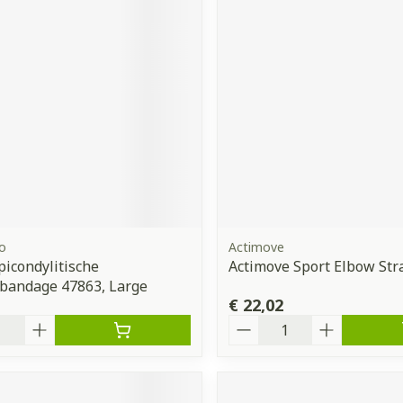
orging
Supplementen
Insectenw
middelen
n
Mondmaskers
issen
 -
uid
d
o
Actimove
picondylitische
Actimove Sport Elbow Str
Zelfbruiner
Scheren
bandage 47863, Large
€ 22,02
Aantal