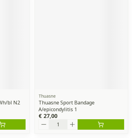
Thuasne
 Wh/bl N2
Thuasne Sport Bandage
A/epicondylitis 1
€ 27,00
Aantal