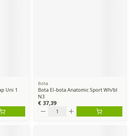
erende
Parfums en
geurproducten
Bota
ap Uni 1
Bota El-bota Anatomic Sport Wh/bl
CBD
N3
€ 37,39
Aantal