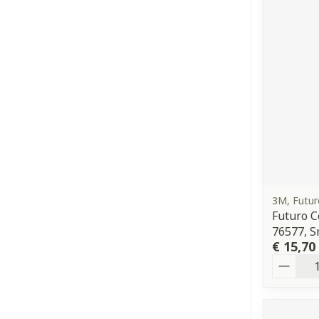
3M, Futur
Futuro C
76577, S
€ 15,70
Aantal