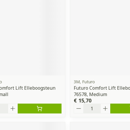
o
3M, Futuro
omfort Lift Elleboogsteun
Futuro Comfort Lift Elle
mall
76578, Medium
€ 15,70
Aantal