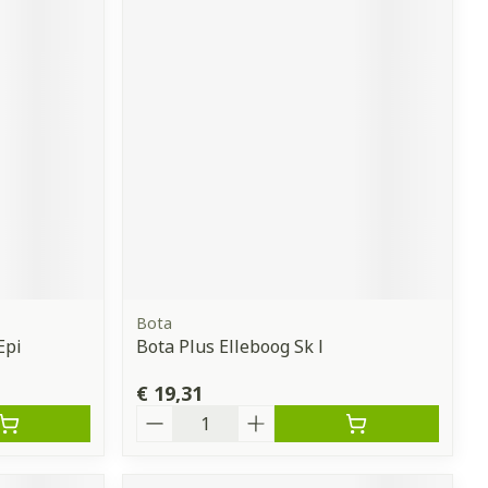
Bota
Epi
Bota Plus Elleboog Sk l
€ 19,31
Aantal