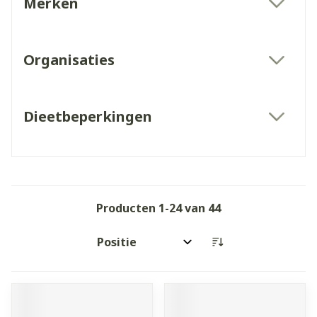
Merken
filter
Organisaties
filter
Dieetbeperkingen
filter
Producten
1
-
24
van
44
Sorteer op: