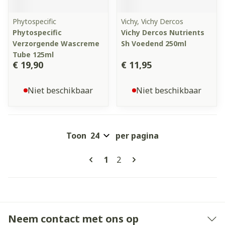
Phytospecific
Vichy, Vichy Dercos
Phytospecific
Vichy Dercos Nutrients
Verzorgende Wascreme
Sh Voedend 250ml
Tube 125ml
€ 19,90
€ 11,95
Niet beschikbaar
Niet beschikbaar
Toon
per pagina
Pagina's
U lees momenteel pagina
Pagina
1
2
Neem contact met ons op