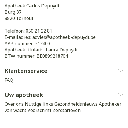
Apotheek Carlos Depuydt
Burg 37
8820
Torhout
Telefoon:
050 21 22 81
E-mailadres:
advies@
apotheek-depuydt.be
APB nummer:
313403
Apotheek titularis:
Laura Depuydt
BTW nummer:
BE0899218704
Klantenservice
FAQ
Uw apotheek
Over ons
Nuttige links
Gezondheidsnieuws
Apotheker
van wacht
Voorschrift
Zorgtarieven