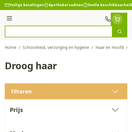
Ga naar de inhoud
Veilige betalingen
Apothekersadvies
Snelle beschikbaarheid
Menu
Zoek
Product, merk, categorie...
Home
/
Schoonheid, verzorging en hygiëne
/
Haar en Hoofd
/
Droog haar
Filteren
Doorgaan naar productlijst
Prijs
filter