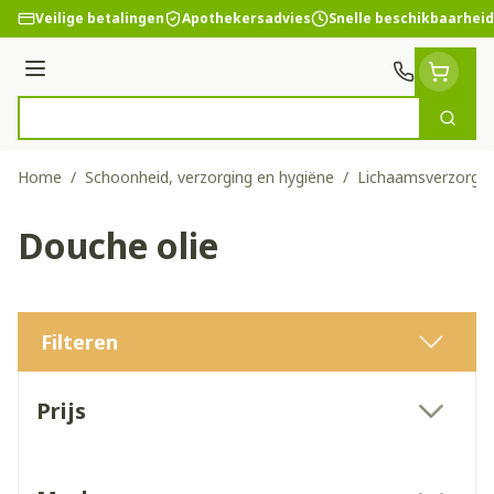
Ga naar de inhoud
Veilige betalingen
Apothekersadvies
Snelle beschikbaarheid
Menu
Zoek
Product, merk, categorie...
Home
/
Schoonheid, verzorging en hygiëne
/
Lichaamsverzorgin
Douche olie
Filteren
Doorgaan naar productlijst
Prijs
filter