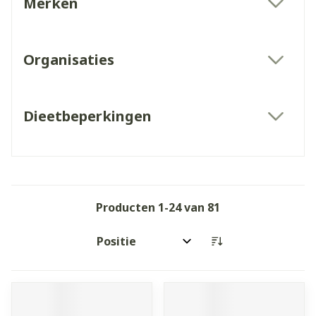
Merken
filter
Organisaties
filter
Dieetbeperkingen
filter
Producten
1
-
24
van
81
Sorteer op: