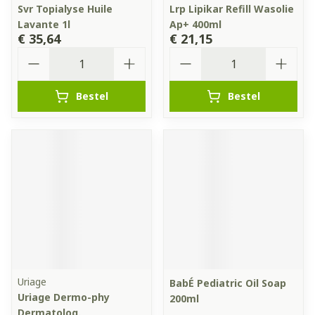
Svr Topialyse Huile
Lrp Lipikar Refill Wasolie
Lavante 1l
Ap+ 400ml
€ 35,64
€ 21,15
Aantal
Aantal
Bestel
Bestel
Uriage
BabÉ Pediatric Oil Soap
Uriage Dermo-phy
200ml
Dermatolog.