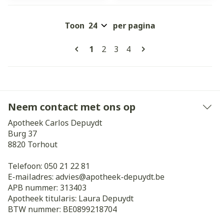
Toon
per pagina
Pagina's
U lees momenteel pagina
Pagina
Pagina
Pagina
1
2
3
4
Neem contact met ons op
Apotheek Carlos Depuydt
Burg 37
8820
Torhout
Telefoon:
050 21 22 81
E-mailadres:
advies@
apotheek-depuydt.be
APB nummer:
313403
Apotheek titularis:
Laura Depuydt
BTW nummer:
BE0899218704