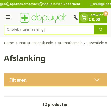
Dia 1 van 1
Ga naar de inhoud
ngen
Apothekersadvies
Snelle beschikbaarheid
Veilige bet
0
0 artikelen
Menu
€ 0,00
Ontdek vita
Zoek
Product, merk, categorie...
Home
/
Natuur geneeskunde
/
Aromatherapie
/
Essentiële olië
Afslanking
Filteren
12
producten