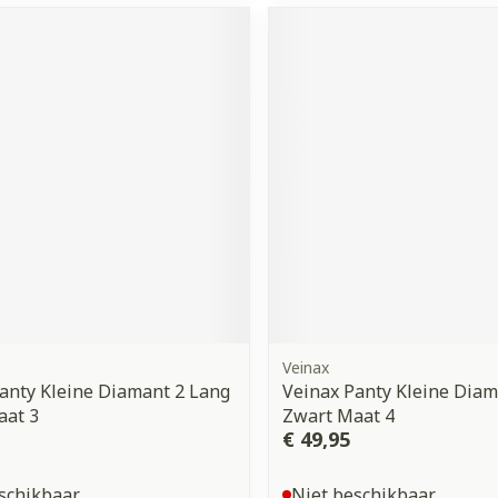
orging
Supplementen
Insectenw
middelen
n
Mondmaskers
issen
 -
uid
d
Zelfbruiner
Scheren
Veinax
anty Kleine Diamant 2 Lang
Veinax Panty Kleine Diam
aat 3
Zwart Maat 4
€ 49,95
schikbaar
Niet beschikbaar