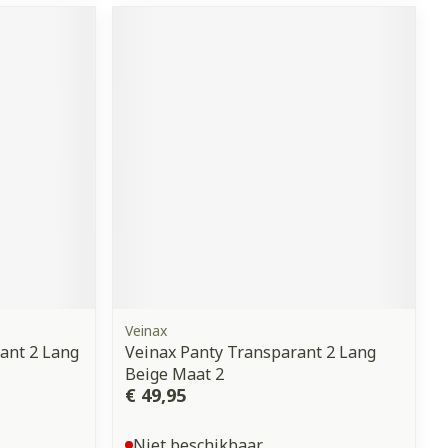
erende
Parfums en
geurproducten
CBD
Veinax
ant 2 Lang
Veinax Panty Transparant 2 Lang
Beige Maat 2
€ 49,95
Niet beschikbaar