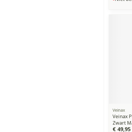
Veinax
Veinax P
Zwart M
€ 49,95