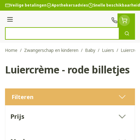
Ga naar de inhoud
Veilige betalingen
Apothekersadvies
Snelle beschikbaarheid
Menu
Zoek
Product, merk, categorie...
Home
/
Zwangerschap en kinderen
/
Baby
/
Luiers
/
Luiercrèm
Luiercrème - rode billetjes
Filteren
Doorgaan naar productlijst
Prijs
filter