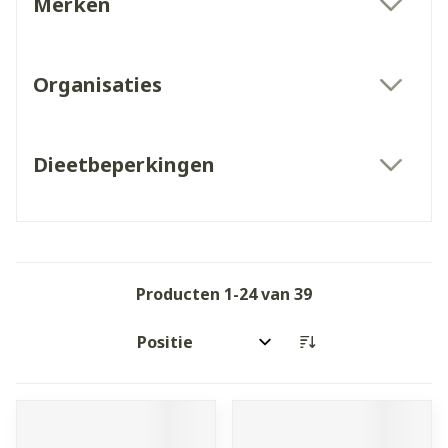
Merken
filter
Organisaties
filter
Dieetbeperkingen
filter
Producten
1
-
24
van
39
Sorteer op: