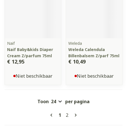
Naif
Weleda
Naif Baby&kids Diaper
Weleda Calendula
Cream Z/parfum 75ml
Billenbalsem Z/parf 75ml
€ 12,95
€ 10,49
Niet beschikbaar
Niet beschikbaar
Toon
per pagina
Pagina's
U lees momenteel pagina
Pagina
1
2