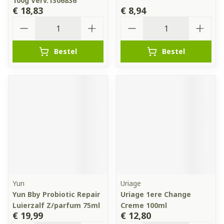
100g Verv.1306836
€ 18,83
€ 8,94
Aantal
Aantal
Bestel
Bestel
Yun
Uriage
Yun Bby Probiotic Repair
Uriage 1ere Change
Luierzalf Z/parfum 75ml
Creme 100ml
€ 19,99
€ 12,80