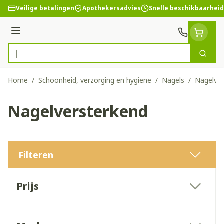
Ga naar de inhoud
Veilige betalingen
Apothekersadvies
Snelle beschikbaarheid
Menu
Zoek
Product, merk, categorie...
Home
/
Schoonheid, verzorging en hygiëne
/
Nagels
/
Nagelver
Nagelversterkend
Filteren
Doorgaan naar productlijst
Prijs
filter