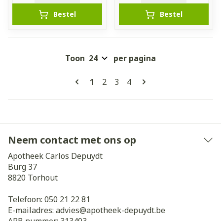
Bestel
Bestel
Toon
per pagina
Pagina's
U lees momenteel pagina
Pagina
Pagina
Pagina
1
2
3
4
Neem contact met ons op
Apotheek Carlos Depuydt
Burg 37
8820
Torhout
Telefoon:
050 21 22 81
E-mailadres:
advies@
apotheek-depuydt.be