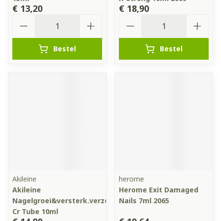
€ 13,20
€ 18,90
Aantal
Aantal
Bestel
Bestel
Akileine
herome
Akileine
Herome Exit Damaged
Nagelgroei&versterk.verzorg.
Nails 7ml 2065
Cr Tube 10ml