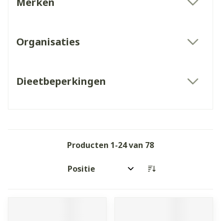
Merken
filter
Organisaties
filter
Dieetbeperkingen
filter
Producten
1
-
24
van
78
Sorteer op: