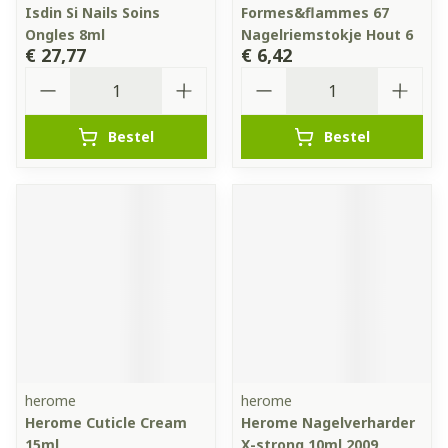
Isdin Si Nails Soins
Formes&flammes 67
Ongles 8ml
Nagelriemstokje Hout 6
€ 27,77
€ 6,42
Aantal
Aantal
Bestel
Bestel
herome
herome
Herome Cuticle Cream
Herome Nagelverharder
15ml
X-strong 10ml 2009