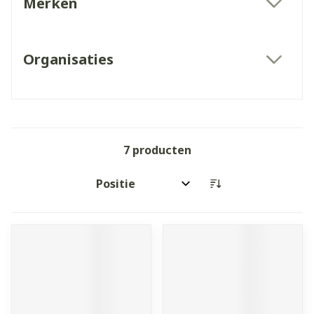
Merken
filter
Organisaties
filter
7
producten
Sorteer op: