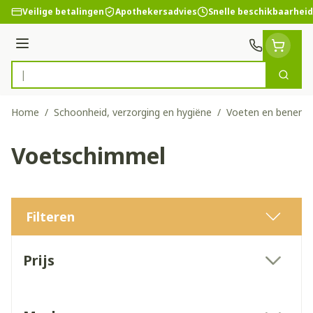
Ga naar de inhoud
Veilige betalingen
Apothekersadvies
Snelle beschikbaarheid
Menu
Zoek
Product, merk, categorie...
Home
/
Schoonheid, verzorging en hygiëne
/
Voeten en benen
/
Voetschimmel
Filteren
Doorgaan naar productlijst
Prijs
filter