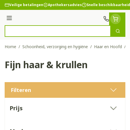
Ga naar de inhoud
Veilige betalingen
Apothekersadvies
Snelle beschikbaarheid
Menu
Zoek
Product, merk, categorie...
Home
/
Schoonheid, verzorging en hygiëne
/
Haar en Hoofd
/
F
Fijn haar & krullen
Filteren
Doorgaan naar productlijst
Prijs
filter