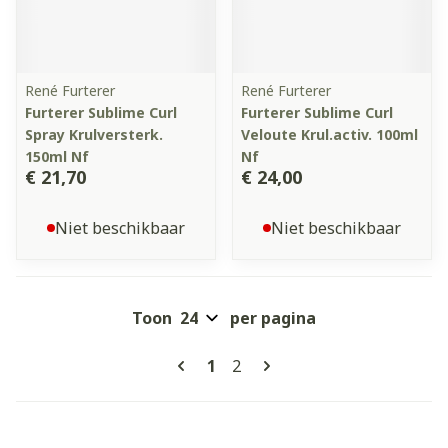
René Furterer
René Furterer
Furterer Sublime Curl
Furterer Sublime Curl
Spray Krulversterk.
Veloute Krul.activ. 100ml
150ml Nf
Nf
€ 21,70
€ 24,00
Niet beschikbaar
Niet beschikbaar
Toon
per pagina
Pagina's
U lees momenteel pagina
Pagina
1
2