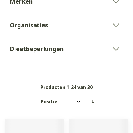
Merken
filter
Organisaties
filter
Dieetbeperkingen
filter
Producten
1
-
24
van
30
Sorteer op: