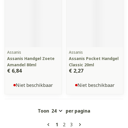
Assanis
Assanis
Assanis Handgel Zoete
Assanis Pocket Handgel
Amandel 80ml
Classic 20ml
€ 6,84
€ 2,27
Niet beschikbaar
Niet beschikbaar
Toon
per pagina
Pagina's
U lees momenteel pagina
Pagina
Pagina
1
2
3