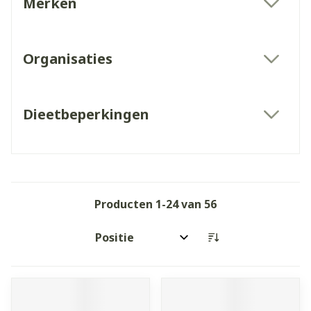
Merken
filter
Organisaties
filter
Dieetbeperkingen
filter
Producten
1
-
24
van
56
Sorteer op: