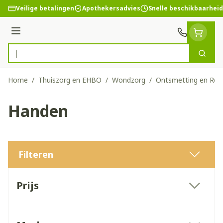
Ga naar de inhoud
Veilige betalingen
Apothekersadvies
Snelle beschikbaarheid
Menu
Zoek
Product, merk, categorie...
Home
/
Thuiszorg en EHBO
/
Wondzorg
/
Ontsmetting en Rein
Handen
Filteren
Doorgaan naar productlijst
Prijs
filter