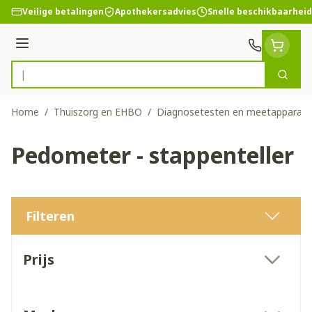
Ga naar de inhoud
Veilige betalingen
Apothekersadvies
Snelle beschikbaarheid
Menu
Zoek
Product, merk, categorie...
Home
/
Thuiszorg en EHBO
/
Diagnosetesten en meetapparatu
Pedometer - stappenteller
Filteren
Doorgaan naar productlijst
Prijs
filter