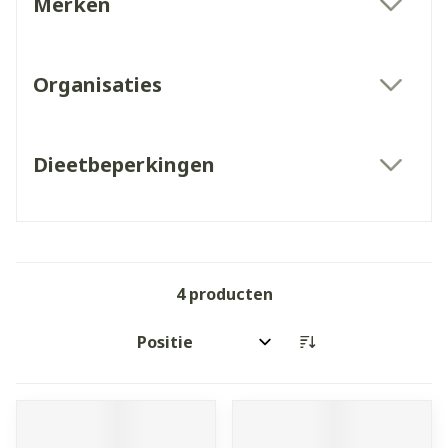
Merken
filter
Organisaties
filter
Dieetbeperkingen
filter
4
producten
Sorteer op: