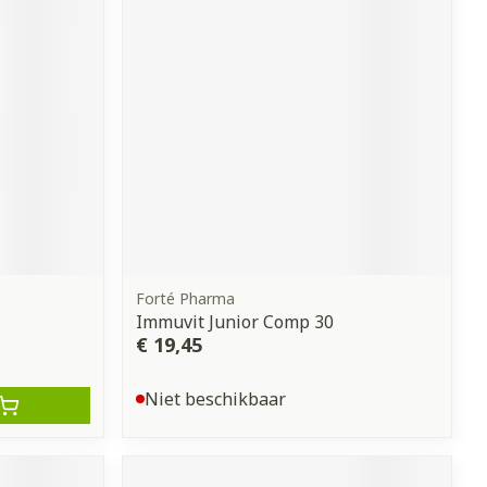
erende
Parfums en
geurproducten
Forté Pharma
Immuvit Junior Comp 30
€ 19,45
CBD
Niet beschikbaar