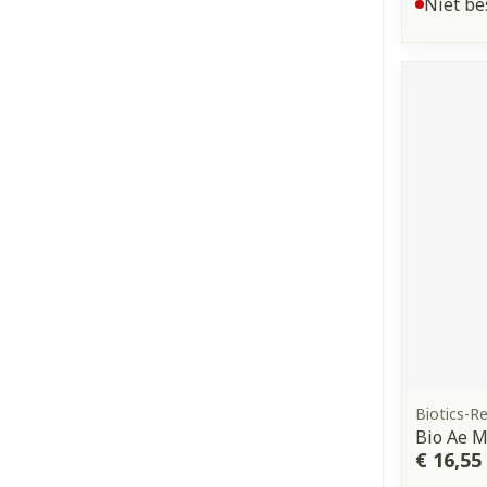
Niet be
Biotics-R
Bio Ae M
€ 16,55