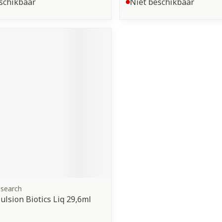
schikbaar
Niet beschikbaar
esearch
ulsion Biotics Liq 29,6ml