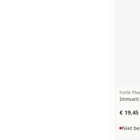
Forté Ph
Immuvit
€ 19,45
Niet be