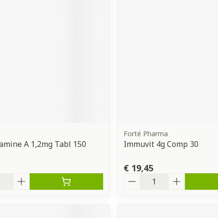
orging
Supplementen
Insectenw
middelen
n
Mondmaskers
issen
 -
uid
d
Forté Pharma
tamine A 1,2mg Tabl 150
Immuvit 4g Comp 30
Zelfbruiner
Scheren
€ 19,45
Aantal