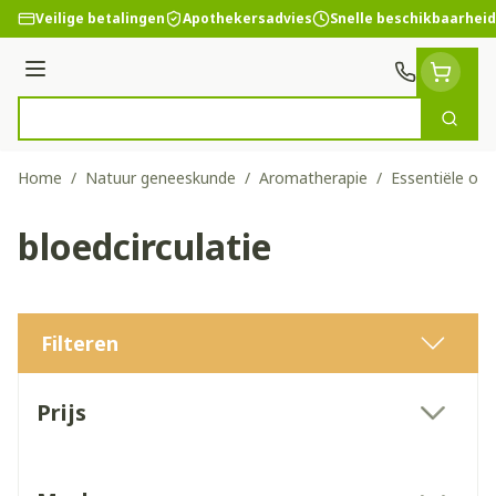
Ga naar de inhoud
Veilige betalingen
Apothekersadvies
Snelle beschikbaarheid
Menu
Zoek
Product, merk, categorie...
Home
/
Natuur geneeskunde
/
Aromatherapie
/
Essentiële olië
bloedcirculatie
Filteren
Doorgaan naar productlijst
Prijs
filter