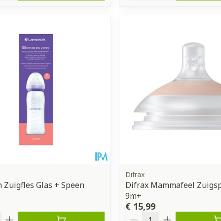
Difrax
 Zuigfles Glas + Speen
Difrax Mammafeel Zuigsp
9m+
€ 15,99
Aantal