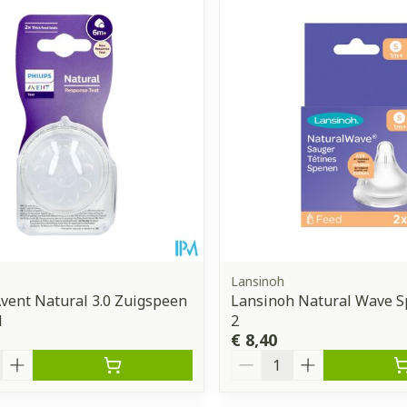
Enkel en vo
Toon meer
orging
Supplementen
Insectenw
middelen
n
Mondmaskers
issen
 -
uid
d
Lansinoh
Avent Natural 3.0 Zuigspeen
Lansinoh Natural Wave S
1
2
Zelfbruiner
Scheren
€ 8,40
Aantal