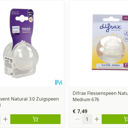
Difrax Flessenspeen Natu
Avent Natural 3.0 Zuigspeen
Medium 676
1
€ 7,49
Aantal