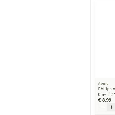
Avent
Philips 
0m+ T2 
€ 8,99
Aantal