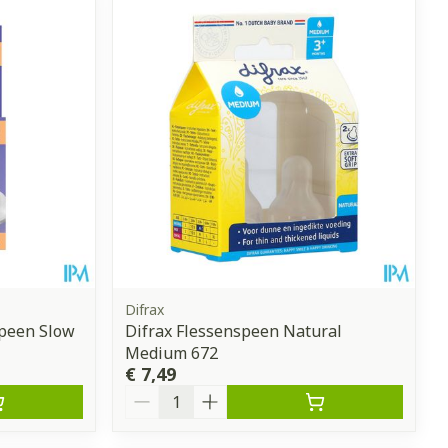
et
geneesmiddelen
erende
Parfums en
geurproducten
Difrax
peen Slow
Difrax Flessenspeen Natural
Medium 672
CBD
€ 7,49
Aantal