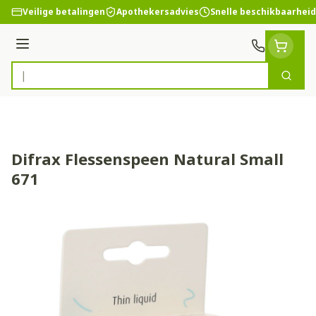
Ga naar de inhoud
Veilige betalingen
Apothekersadvies
Snelle beschikbaarheid
Menu
Zoek
Product, merk, categorie...
Difrax Flessenspeen Natural Small
671