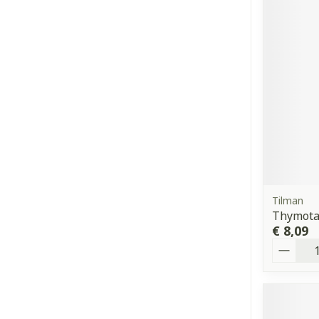
Tilman
Thymotab
€ 8,09
Aantal