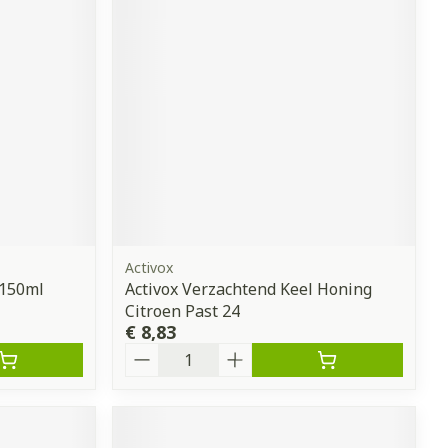
Activox
 150ml
Activox Verzachtend Keel Honing
Citroen Past 24
€ 8,83
Aantal