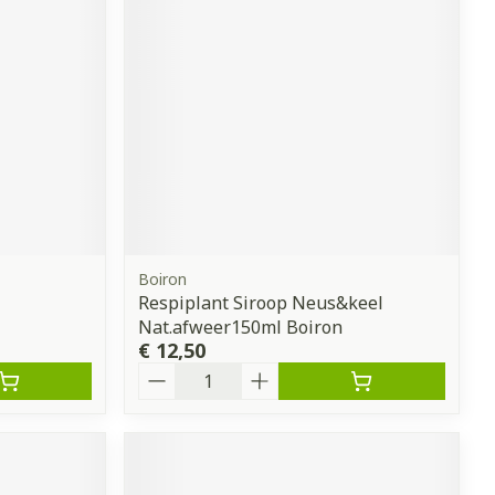
erende
Parfums en
geurproducten
Boiron
Respiplant Siroop Neus&keel
Nat.afweer150ml Boiron
€ 12,50
CBD
Aantal