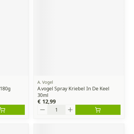
A. Vogel
 180g
A.vogel Spray Kriebel In De Keel
30ml
€ 12,99
Aantal