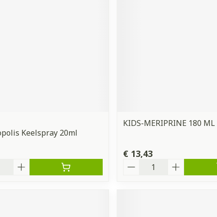
orging
Supplementen
Insectenw
middelen
n
Mondmaskers
issen
 -
uid
d
KIDS-MERIPRINE 180 ML
opolis Keelspray 20ml
€ 13,43
Zelfbruiner
Scheren
Aantal