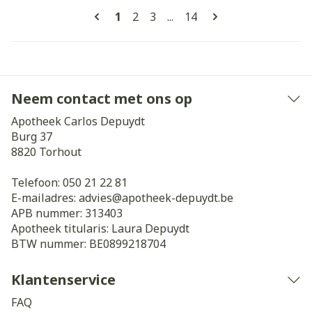
Pagina's
U lees momenteel pagina
Pagina
Pagina
Pagina
1
2
3
...
14
Neem contact met ons op
Apotheek Carlos Depuydt
Burg 37
8820
Torhout
Telefoon:
050 21 22 81
E-mailadres:
advies@
apotheek-depuydt.be
APB nummer:
313403
Apotheek titularis:
Laura Depuydt
BTW nummer:
BE0899218704
Klantenservice
FAQ