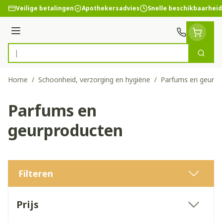
Ga naar de inhoud
Veilige betalingen
Apothekersadvies
Snelle beschikbaarheid
Menu
Zoek
Product, merk, categorie...
Home
/
Schoonheid, verzorging en hygiëne
/
Parfums en geurpr
Parfums en
geurproducten
Filteren
Doorgaan naar productlijst
Prijs
filter