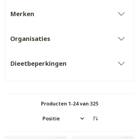
Merken
filter
Organisaties
filter
Dieetbeperkingen
filter
Producten
1
-
24
van
325
Sorteer op: