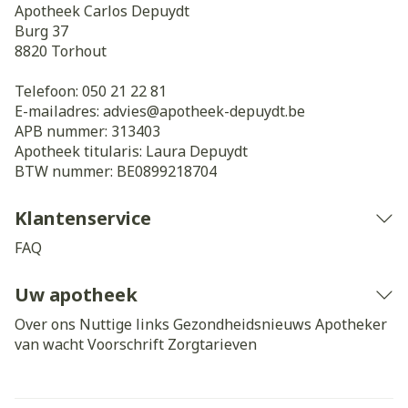
Apotheek Carlos Depuydt
Burg 37
8820
Torhout
Telefoon:
050 21 22 81
E-mailadres:
advies@
apotheek-depuydt.be
APB nummer:
313403
Apotheek titularis:
Laura Depuydt
BTW nummer:
BE0899218704
Klantenservice
FAQ
Uw apotheek
Over ons
Nuttige links
Gezondheidsnieuws
Apotheker
van wacht
Voorschrift
Zorgtarieven