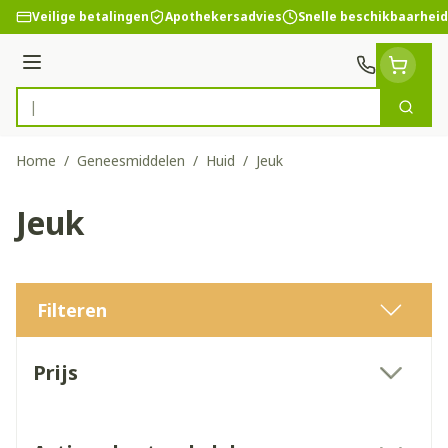
Ga naar de inhoud
Veilige betalingen
Apothekersadvies
Snelle beschikbaarheid
Menu
Zoek
Product, merk, categorie...
Home
/
Geneesmiddelen
/
Huid
/
Jeuk
Jeuk
Filteren
Doorgaan naar productlijst
Prijs
filter