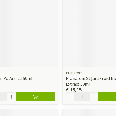
Pranarom
m Po Arnica 50ml
Pranarom St Janskruid Bi
Extract 50ml
€ 13,15
Aantal