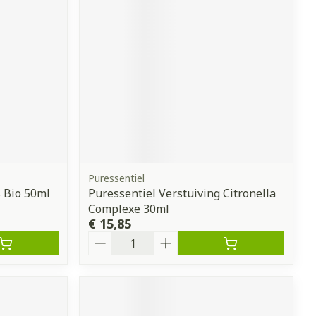
erende
Parfums en
geurproducten
Puressentiel
 Bio 50ml
Puressentiel Verstuiving Citronella
Complexe 30ml
€ 15,85
CBD
Aantal