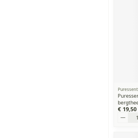
Puressent
Puressen
bergthee
€ 19,50
Aantal