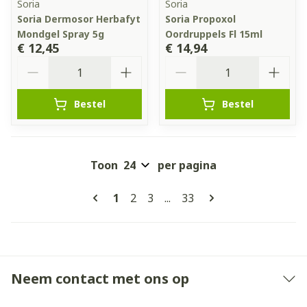
Soria
Soria
Soria Dermosor Herbafyt
Soria Propoxol
Mondgel Spray 5g
Oordruppels Fl 15ml
€ 12,45
€ 14,94
Aantal
Aantal
Bestel
Bestel
Toon
per pagina
Pagina's
U lees momenteel pagina
Pagina
Pagina
Pagina
1
2
3
...
33
Neem contact met ons op