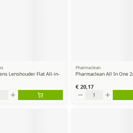
ns
Pharmaclean
ns Lenshouder Flat All-in-
Pharmaclean All In One 
€ 20,17
Aantal