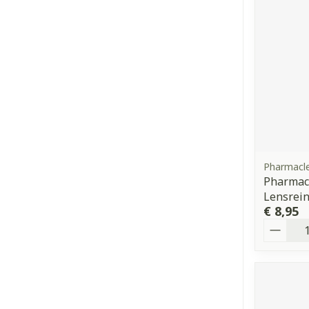
Pharmacl
Pharmacl
Lensrei
€ 8,95
Aantal