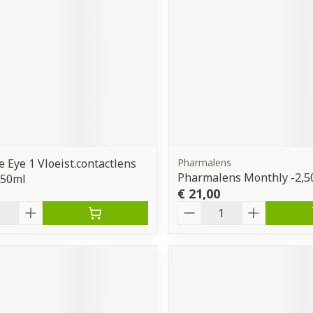
orging
Supplementen
Insectenw
middelen
n
Mondmaskers
issen
 -
uid
d
e Eye 1 Vloeist.contactlens
Pharmalens
Pharmalens Monthly -2,5
 350ml
€ 21,00
Aantal
Zelfbruiner
Scheren