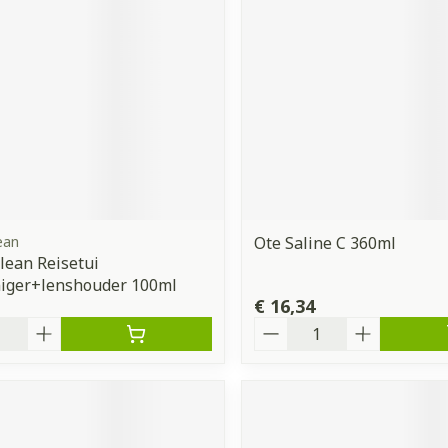
ean
Ote Saline C 360ml
ean Reisetui
niger+lenshouder 100ml
€ 16,34
Aantal