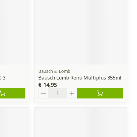
erende
Parfums en
geurproducten
Bausch & Lomb
0 3
Bausch Lomb Renu Multiplus 355ml
€ 14,95
Aantal
CBD