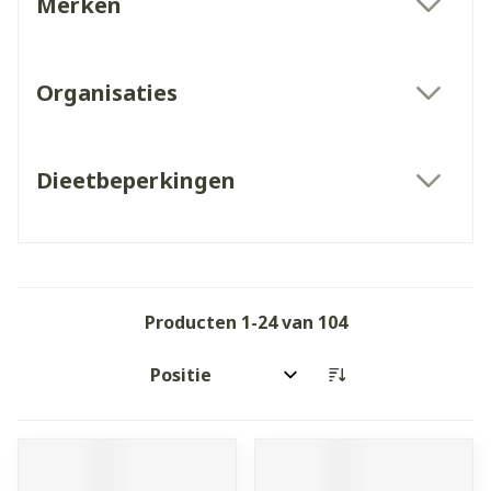
Merken
filter
Organisaties
filter
Dieetbeperkingen
filter
Producten
1
-
24
van
104
Sorteer op: