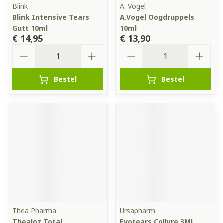
Blink
A. Vogel
Blink Intensive Tears
A.Vogel Oogdruppels
Gutt 10ml
10ml
€ 14,95
€ 13,90
Aantal
Aantal
Bestel
Bestel
Thea Pharma
Ursapharm
Thealoz Total
Evotears Collyre 3Ml