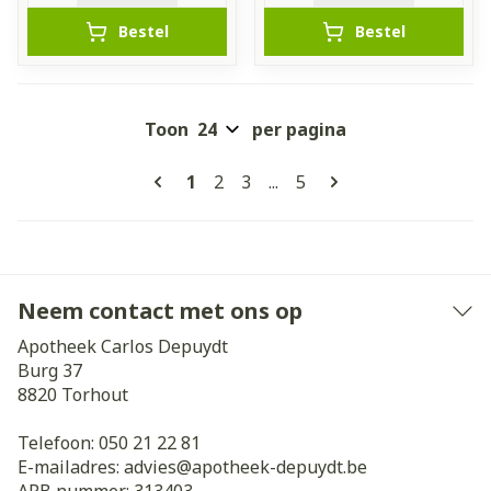
Bestel
Bestel
Toon
per pagina
Pagina's
U lees momenteel pagina
Pagina
Pagina
Pagina
1
2
3
...
5
Neem contact met ons op
Apotheek Carlos Depuydt
Burg 37
8820
Torhout
Telefoon:
050 21 22 81
E-mailadres:
advies@
apotheek-depuydt.be