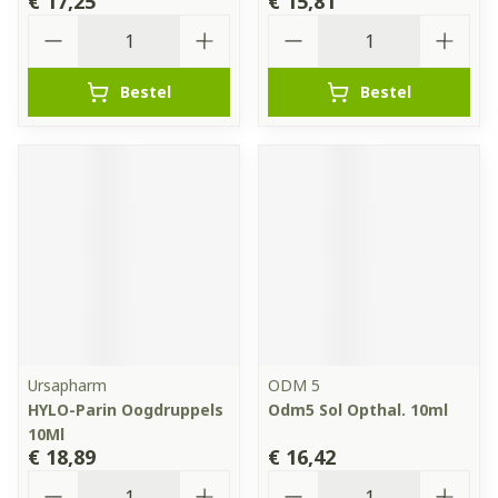
€ 17,25
€ 15,81
Aantal
Aantal
Bestel
Bestel
Ursapharm
ODM 5
HYLO-Parin Oogdruppels
Odm5 Sol Opthal. 10ml
10Ml
€ 18,89
€ 16,42
Aantal
Aantal