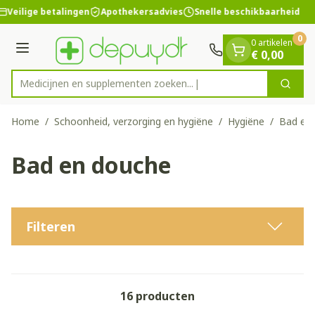
Dia 1 van 1
Ga naar de inhoud
Veilige betalingen
Apothekersadvies
Snelle beschikbaarheid
0
0 artikelen
Menu
€ 0,00
Medicijnen en supplementen zoeken...
Zoek
Product, merk, categorie...
Home
/
Schoonheid, verzorging en hygiëne
/
Hygiëne
/
Bad en
Bad en douche
Filteren
16
producten