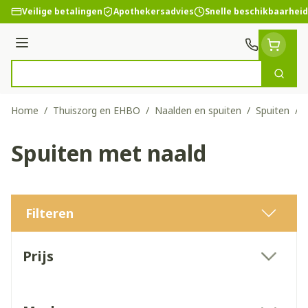
Ga naar de inhoud
Veilige betalingen
Apothekersadvies
Snelle beschikbaarheid
Menu
Zoek
Product, merk, categorie...
Home
/
Thuiszorg en EHBO
/
Naalden en spuiten
/
Spuiten
/
Spuiten met naald
Filteren
Doorgaan naar productlijst
Prijs
filter