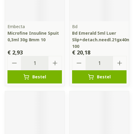
Embecta
Bd
Microfine Insuline Spuit
Bd Emerald 5ml Luer
0,3ml 30g 8mm 10
Slip+detach.needl.21gx40m
100
€ 2,93
€ 20,18
Aantal
Aantal
Bestel
Bestel