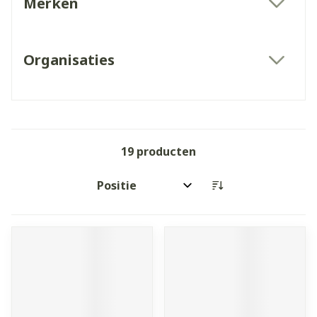
Merken
filter
Organisaties
filter
19
producten
Sorteer op: