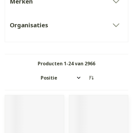
Merken
filter
Organisaties
filter
Producten
1
-
24
van
2966
Sorteer op: