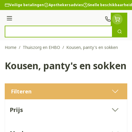
Ga naar de inhoud
Veilige betalingen
Apothekersadvies
Snelle beschikbaarheid
Menu
Zoek
Product, merk, categorie...
Home
/
Thuiszorg en EHBO
/
Kousen, panty's en sokken
Kousen, panty's en sokken
Filteren
Doorgaan naar productlijst
Prijs
filter