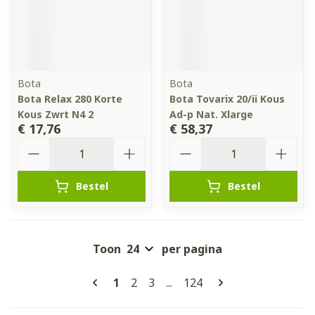
Bota
Bota
Bota Relax 280 Korte
Bota Tovarix 20/ii Kous
Kous Zwrt N4 2
Ad-p Nat. Xlarge
€ 17,76
€ 58,37
Aantal
Aantal
Bestel
Bestel
Toon
per pagina
Pagina's
U lees momenteel pagina
Pagina
Pagina
Pagina
1
2
3
...
124