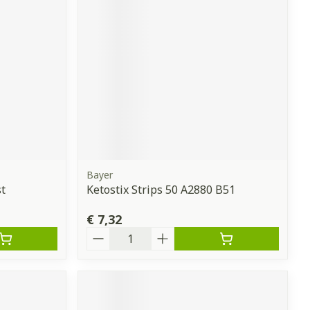
erende
Parfums en
geurproducten
Bayer
t
Ketostix Strips 50 A2880 B51
€ 7,32
CBD
Aantal