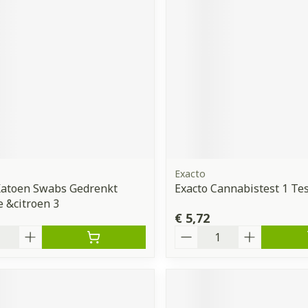
orging
Supplementen
Insectenw
middelen
n
Mondmaskers
issen
 -
uid
d
Exacto
Katoen Swabs Gedrenkt
Exacto Cannabistest 1 Tes
e &citroen 3
€ 5,72
Zelfbruiner
Scheren
Aantal