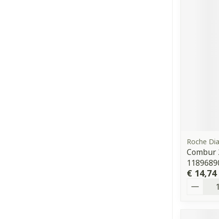
Roche Dia
Combur 2
1189689
€ 14,74
Aantal